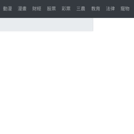
動漫
漫畫
財經
股票
彩票
三農
教育
法律
寵物