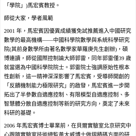
「學院」)馬宏賓教授。
師從大家，學者風範
2001 年，馬宏賓因優異成績獲免試推薦進入中國研究
數學的最高機構——中國科學院數學與系統科學研究
院(其前身數學所由著名數學家華羅庚先生創辦)，碩
博連讀，師從國際控制論大師郭雷，同年郭雷僅39 歲
就當選為中國科學院院士。郭雷院士強調原始性根本
性創新，這一精神深深影響了馬宏賓，受導師開創的
「反饋機制能力極限研究」的啟發，馬宏賓進一步開
拓出了半參數自適應控制、有限模型自適應控制、多
智慧體分散自適應控制等新的研究方向，奠定了未來
科研的基礎。
2006 年馬宏賓博士畢業前，在貝爾實驗室北京研究中
心跟隨實驗室技術總監黃大威博士做摺積碼方面的研