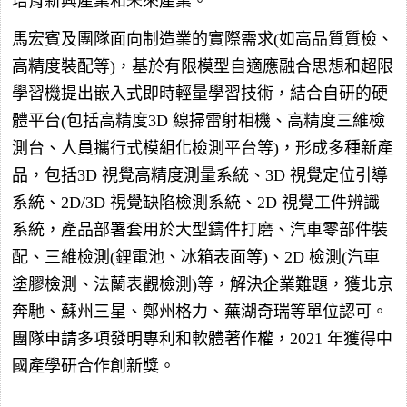
培育新興產業和未來產業。
馬宏賓及團隊面向制造業的實際需求(如高品質質檢、
高精度裝配等)，基於有限模型自適應融合思想和超限
學習機提出嵌入式即時輕量學習技術，結合自研的硬
體平台(包括高精度3D 線掃雷射相機、高精度三維檢
測台、人員攜行式模組化檢測平台等)，形成多種新產
品，包括3D 視覺高精度測量系統、3D 視覺定位引導
系統、2D/3D 視覺缺陷檢測系統、2D 視覺工件辨識
系統，產品部署套用於大型鑄件打磨、汽車零部件裝
配、三維檢測(鋰電池、冰箱表面等)、2D 檢測(汽車
塗膠檢測、法蘭表觀檢測)等，解決企業難題，獲北京
奔馳、蘇州三星、鄭州格力、蕪湖奇瑞等單位認可。
團隊申請多項發明專利和軟體著作權，2021 年獲得中
國產學研合作創新獎。