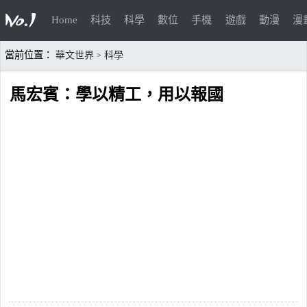
Home
科技
科學
數位
手機
遊戲
動漫
漫
當前位置：
華文世界
科學
>
馬宏賓：學以精工，用以報國