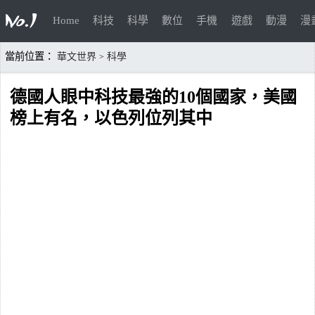
Home
科技
科學
數位
手機
遊戲
動漫
漫
當前位置：
華文世界
科學
>
德國人眼中科技最強的10個國家，美國
榜上有名，以色列位列其中