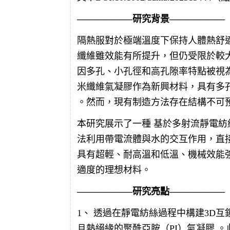
——————研究背景——————
隔熱服對於極端溫度下保持人體熱舒
纖維雖效能有所提升，但仍受限於較
因多孔、小孔徑和高孔隙率特點被視
米纖維氣凝膠作為新興材料，具有多
。然而，現有制造方法存在結構不可
本研究展示了一種 基於多射流靜電
法利用帶電流體與水的交互作用，直接
具有超輕、耐高溫和低溫、機械效能
適度的理想材料。
——————研究亮點——————
1、 透過在靜電紡絲過程中構建3D
且熱絕緣的聚酰亞胺（PI）氣凝膠 