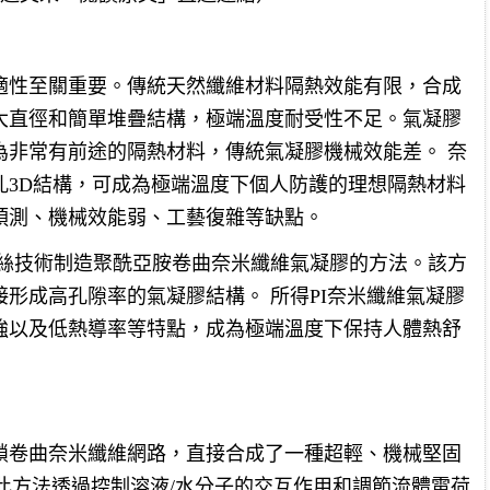
適性至關重要。傳統天然纖維材料隔熱效能有限，合成
大直徑和簡單堆疊結構，極端溫度耐受性不足。氣凝膠
為非常有前途的隔熱材料，傳統氣凝膠機械效能差。 奈
孔3D結構，可成為極端溫度下個人防護的理想隔熱材料
預測、機械效能弱、工藝復雜等缺點。
紡絲技術制造聚酰亞胺卷曲奈米纖維氣凝膠的方法。該方
形成高孔隙率的氣凝膠結構。 所得PI奈米纖維氣凝膠
強以及低熱導率等特點，成為極端溫度下保持人體熱舒
互鎖卷曲奈米纖維網路，直接合成了一種超輕、機械堅固
。此方法透過控制溶液/水分子的交互作用和調節流體電荷