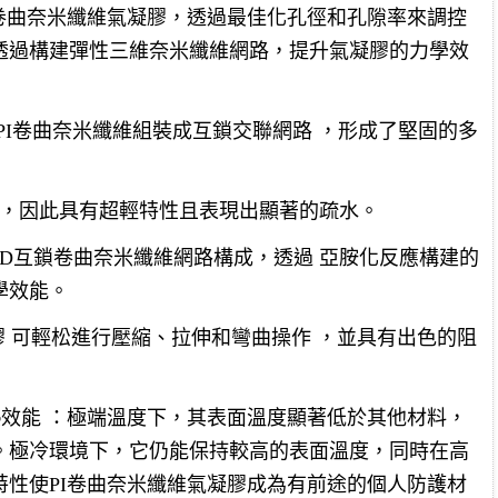
卷曲奈米纖維氣凝膠，透過最佳化孔徑和孔隙率來調控
透過構建彈性三維奈米纖維網路，提升氣凝膠的力學效
PI卷曲奈米纖維組裝成互鎖交聯網路 ，形成了堅固的多
隙率 ，因此具有超輕特性且表現出顯著的疏水。
D互鎖卷曲奈米纖維網路構成，透過 亞胺化反應構建的
學效能。
膠 可輕松進行壓縮、拉伸和彎曲操作 ，並具有出色的阻
熱效能 ：極端溫度下，其表面溫度顯著低於其他材料，
。極冷環境下，它仍能保持較高的表面溫度，同時在高
性使PI卷曲奈米纖維氣凝膠成為有前途的個人防護材