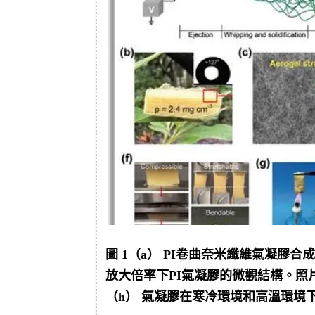
圖 1（a） PI卷曲奈米纖維氣凝膠合
放大倍率下PI氣凝膠的微觀結構。照片
（h） 氣凝膠在寒冷環境和高溫環境