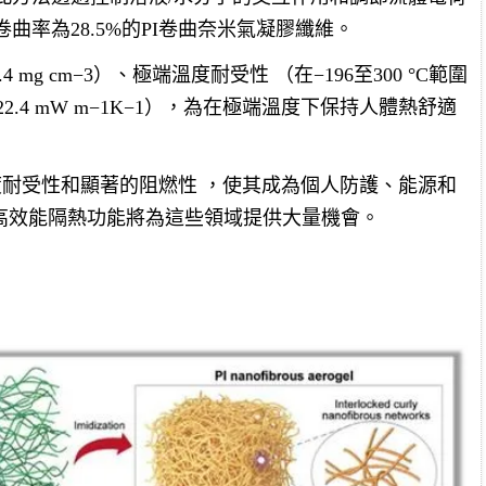
、卷曲率為28.5%的PI卷曲奈米氣凝膠纖維。
 mg cm−3）、極端溫度耐受性 （在−196至300 °C範圍
.4 mW m−1K−1），為在極端溫度下保持人體熱舒適
溫度耐受性和顯著的阻燃性 ，使其成為個人防護、能源和
高效能隔熱功能將為這些領域提供大量機會。