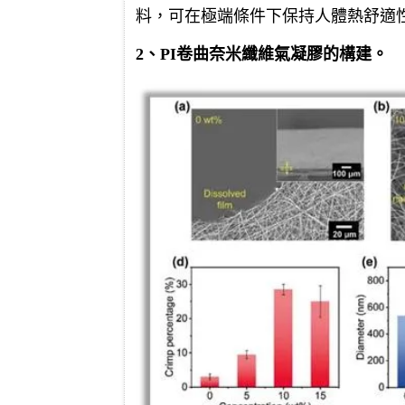
料，可在極端條件下保持人體熱舒適
2、PI卷曲奈米纖維氣凝膠的構建。