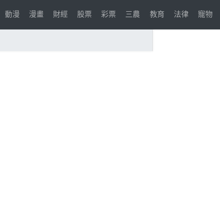
動漫
漫畫
財經
股票
彩票
三農
教育
法律
寵物