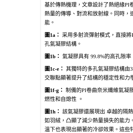
基於傳熱機理，文章設計了熱絕緣PI
熱量的傳導、對流和放射線。同時，
能。
圖1a：
采用多射流彈射模式，直接將
孔氣凝膠結構。
圖1b：
氣凝膠具有 99.8%的高孔
圖1c-e：
其獨特的多孔氣凝膠結構由3
交聯點顯著提升了結構的穩定性和力
圖1f-g：
制備的PI卷曲奈米纖維氣凝
燃性和自熄性 。
圖1h：
該氣凝膠還展現出 卓越的隔
如羽絨，凸顯了減少熱量損失的能力
溫下也表現出顯著的冷卻效果。這些特