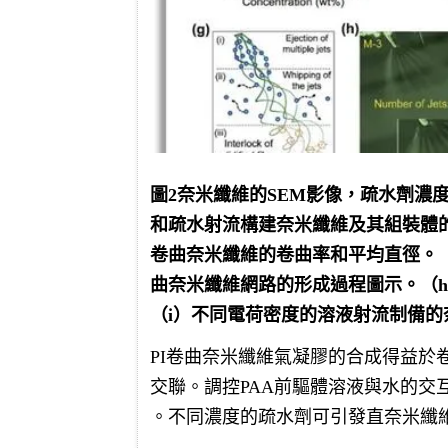
圖2奈米纖維的SEM影像，疏水劑濃度為
和疏水射流構建奈米纖維及其組裝體的圖
卷曲奈米纖維的卷曲率和平均直徑。（
曲奈米纖維網路的形成過程圖示。（h
（i）不同電荷密度的溶液射流制備
PI卷曲奈米纖維氣凝膠的合成得益於
交聯。調控PAA前驅體溶液與水的交
。不同濃度的疏水劑可引發直奈米纖