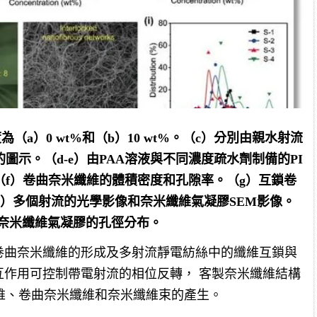
（a）0 wt%和（b）10 wt%。（c）分別由親水射流
示。（d-e）由PAA溶液與不同濃度疏水劑制備的PI
f）卷曲奈米纖維的體積密度和孔隙率。（g）互鎖卷
）多個射流的光學影像和奈米纖維氣凝膠SEM影像。
的奈米纖維氣凝膠的孔徑分布。
卷曲奈米纖維的形成及多射流靜電紡絲中的纖維互鎖與
互作用可控制帶電射流的相位反轉， 客製奈米纖維結構
維、卷曲奈米纖維和奈米纖維束的產生。