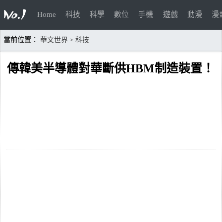
Home
科技
科學
數位
手機
遊戲
動漫
漫
當前位置：
華文世界
科技
>
傳韓美半導體對華斷供HBM制造裝置！