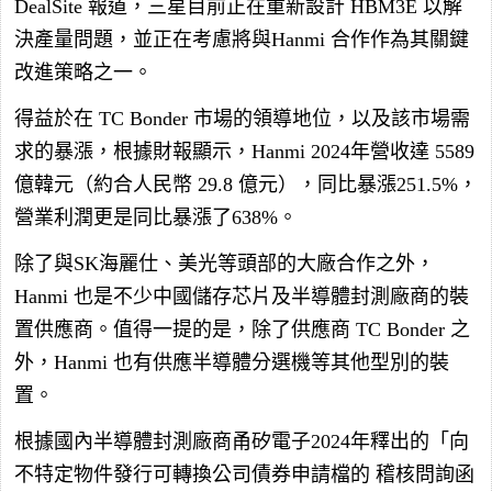
DealSite 報道，三星目前正在重新設計 HBM3E 以解
決產量問題，並正在考慮將與Hanmi 合作作為其關鍵
改進策略之一。
得益於在 TC Bonder 市場的領導地位，以及該市場需
求的暴漲，根據財報顯示，Hanmi 2024年營收達 5589
億韓元（約合人民幣 29.8 億元），同比暴漲251.5%，
營業利潤更是同比暴漲了638%。
除了與SK海麗仕、美光等頭部的大廠合作之外，
Hanmi 也是不少中國儲存芯片及半導體封測廠商的裝
置供應商。值得一提的是，除了供應商 TC Bonder 之
外，Hanmi 也有供應半導體分選機等其他型別的裝
置。
根據國內半導體封測廠商甬矽電子2024年釋出的「向
不特定物件發行可轉換公司債券申請檔的 稽核問詢函