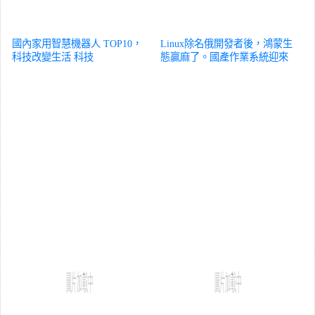
國內家用智慧機器人 TOP10，
Linux除名俄開發者後，鴻蒙生
科技改變生活
科技
態贏麻了。國產作業系統迎來
轉機？
科技