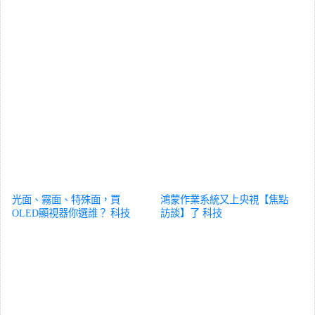
光面、霧面、特殊面，買
鴻蒙作業系統又上央視【焦點
OLED顯視器你選誰？
科技
訪談】了
科技