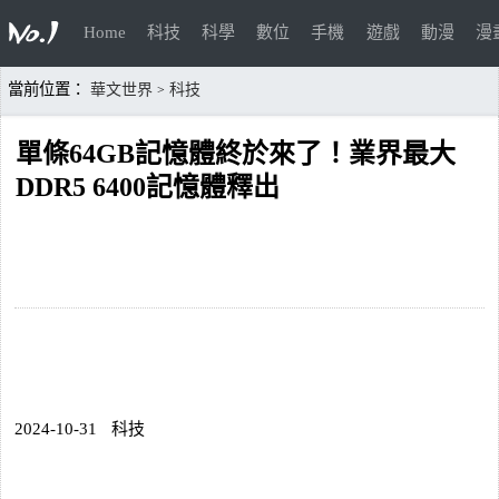
Home
科技
科學
數位
手機
遊戲
動漫
漫
當前位置：
華文世界
科技
>
單條64GB記憶體終於來了！業界最大
DDR5 6400記憶體釋出
2024-10-31
科技