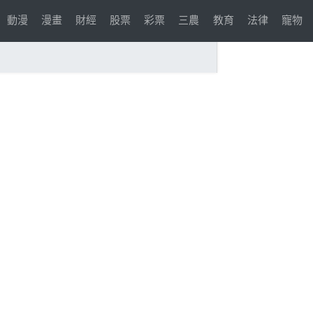
動漫
漫畫
財經
股票
彩票
三農
教育
法律
寵物