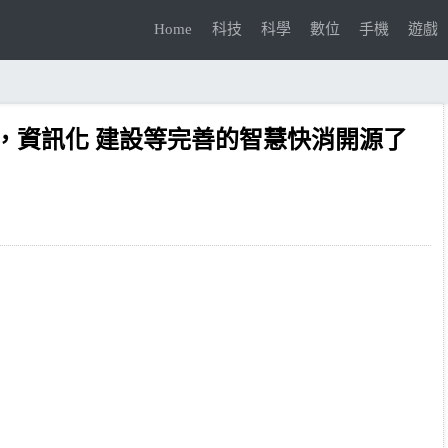
Home
科技
科學
數位
手機
遊戲
，資訊化 建設等完善的智慧快消開源了