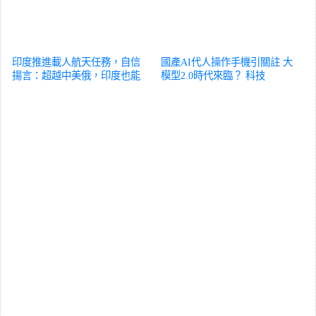
印度推進載人航天任務，自信
國產AI代人操作手機引關註 大
揚言：超越中美俄，印度也能
模型2.0時代來臨？
科技
行！
科技