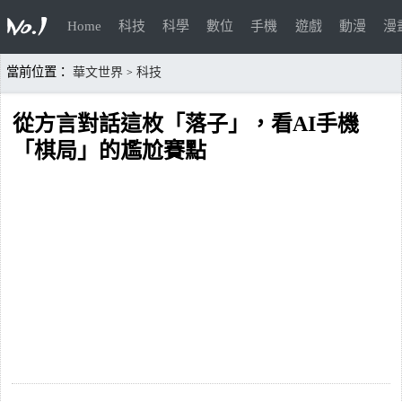
Home
科技
科學
數位
手機
遊戲
動漫
漫
當前位置：
華文世界
科技
>
從方言對話這枚「落子」，看AI手機
「棋局」的尷尬賽點