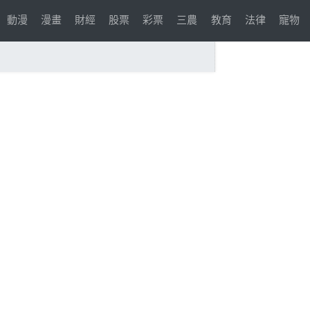
動漫
漫畫
財經
股票
彩票
三農
教育
法律
寵物