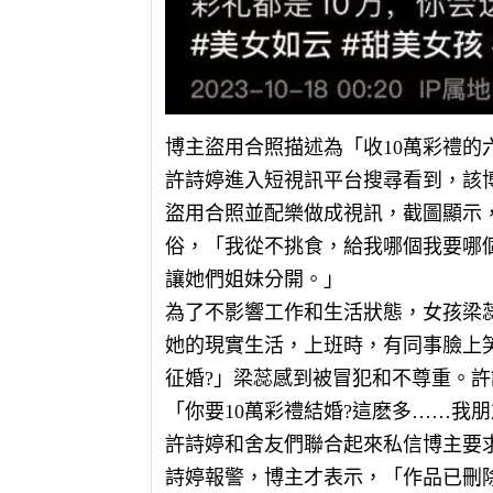
博主盜用合照描述為「收10萬彩禮的
許詩婷進入短視訊平台搜尋看到，該博主的
盜用合照並配樂做成視訊，截圖顯示，
俗，「我從不挑食，給我哪個我要哪個
讓她們姐妹分開。」
為了不影響工作和生活狀態，女孩梁
她的現實生活，上班時，有同事臉上
征婚?」梁蕊感到被冒犯和不尊重。
「你要10萬彩禮結婚?這麽多……我
許詩婷和舍友們聯合起來私信博主要
詩婷報警，博主才表示，「作品已刪