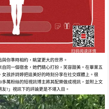
點與你準時相約，眺望更大的世界。
來自同一個宿舍，她們精心打扮，笑容甜美。在畢業五
。女孩許詩婷把這美好的時刻分享在社交媒體上。很
30多萬粉絲的短視訊博主將其配樂做成視訊，並附上文
朋友?」視訊下的評論更是不堪入目。