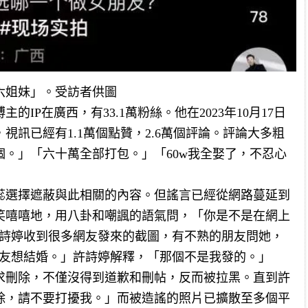
六姐妹」。受訪者供圖
IP在廣西，有33.1萬粉絲。他在2023年10月17日
視訊已經有1.1萬個點贊，2.6萬個評論。評論大多粗
。」「六十萬全部打包。」「60w我全娶了，不忍心
蕊選擇遮蔽與此相關的內容。但謠言已經從網路蔓延到
笑嘻嘻地，用八卦和嘲諷的語氣問，「你是不是在網上
許詩婷收到很多網友發來的截圖，有不熟的朋友問她，
朋友想結婚。」許詩婷解釋，「那個不是我發的。」
求刪除，不僅沒得到道歉和刪帖，反而被拉黑。直到許
除，請不要打擾我。」而被造謠的照片已擴散至多個平