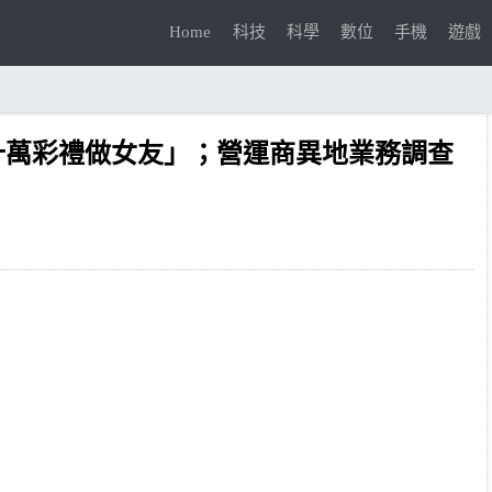
Home
科技
科學
數位
手機
遊戲
十萬彩禮做女友」；營運商異地業務調查