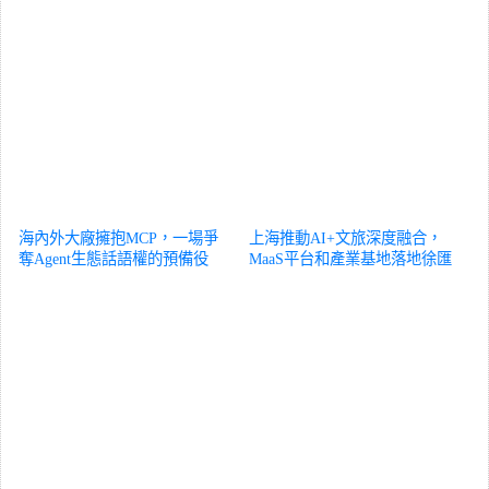
海內外大廠擁抱MCP，一場爭
上海推動AI+文旅深度融合，
奪Agent生態話語權的預備役
MaaS平台和產業基地落地徐匯
科技
科技