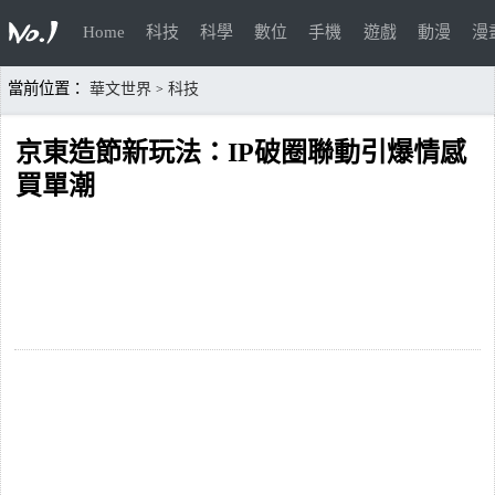
Home
科技
科學
數位
手機
遊戲
動漫
漫
當前位置：
華文世界
科技
>
京東造節新玩法：IP破圈聯動引爆情感
買單潮