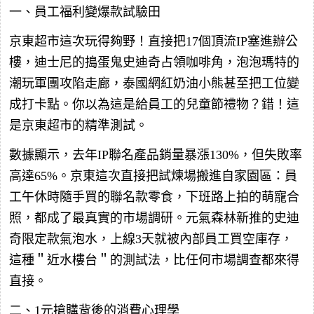
一、員工福利變爆款試驗田
京東超市這次玩得夠野！直接把17個頂流IP塞進辦公
樓，迪士尼的搗蛋鬼史迪奇占領咖啡角，泡泡瑪特的
潮玩軍團攻陷走廊，泰國網紅奶油小熊甚至把工位變
成打卡點。你以為這是給員工的兒童節禮物？錯！這
是京東超市的精準測試。
數據顯示，去年IP聯名產品銷量暴漲130%，但失敗率
高達65%。京東這次直接把試煉場搬進自家園區：員
工午休時隨手買的聯名款零食，下班路上拍的萌寵合
照，都成了最真實的市場調研。元氣森林新推的史迪
奇限定款氣泡水，上線3天就被內部員工買空庫存，
這種＂近水樓台＂的測試法，比任何市場調查都來得
直接。
二、1元搶購背後的消費心理學