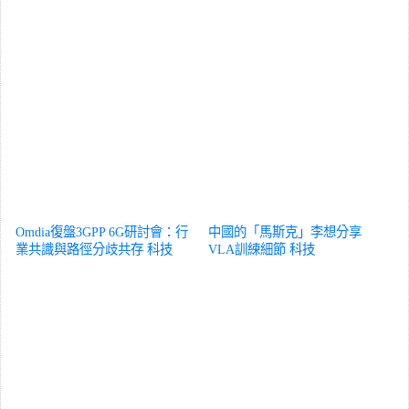
Omdia復盤3GPP 6G研討會：行
中國的「馬斯克」李想分享
業共識與路徑分歧共存
科技
VLA訓練細節
科技