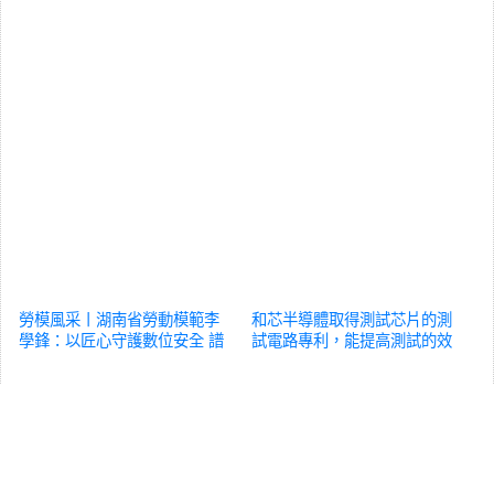
勞模風采丨湖南省勞動模範李
和芯半導體取得測試芯片的測
學鋒：以匠心守護數位安全 譜
試電路專利，能提高測試的效
寫新時代青春華章
科技
率
科技