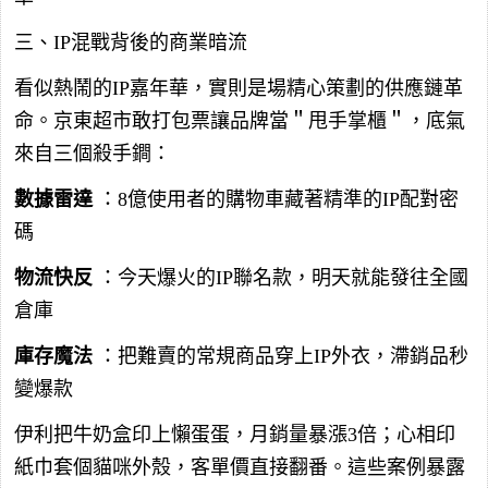
三、IP混戰背後的商業暗流
看似熱鬧的IP嘉年華，實則是場精心策劃的供應鏈革
命。京東超市敢打包票讓品牌當＂甩手掌櫃＂，底氣
來自三個殺手鐧：
數據雷達
：8億使用者的購物車藏著精準的IP配對密
碼
物流快反
：今天爆火的IP聯名款，明天就能發往全國
倉庫
庫存魔法
：把難賣的常規商品穿上IP外衣，滯銷品秒
變爆款
伊利把牛奶盒印上懶蛋蛋，月銷量暴漲3倍；心相印
紙巾套個貓咪外殼，客單價直接翻番。這些案例暴露