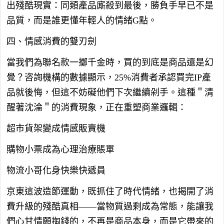
出殘酷現實：同類產品廝殺到最後，勝負手早已不是
品質，而是誰更懂年輕人的情緒G點。
四、情感消費的雙刃劍
當我們為聯名款一擲千金時，買的到底是商品還是幻
覺？咨詢機構的數據顯示，25%消費者承認買完IP產
品就後悔，但這不妨礙他們下次繼續剁手。這種＂清
醒著沈淪＂的消費現象，正在重塑商業邏輯：
超市貨架變成情感販賣機
購物小票成為心理治療賬單
物流小哥化身快樂快遞員
京東這波造節運動，既抓住了時代情緒，也揭開了消
費升級的殘酷真相——當物質過剩成為常態，能讓我
們心甘情願掏錢的，不再是商品本身，而是它帶來的