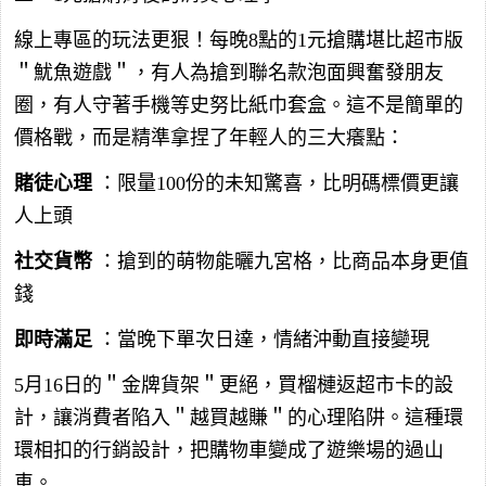
線上專區的玩法更狠！每晚8點的1元搶購堪比超市版
＂魷魚遊戲＂，有人為搶到聯名款泡面興奮發朋友
圈，有人守著手機等史努比紙巾套盒。這不是簡單的
價格戰，而是精準拿捏了年輕人的三大癢點：
賭徒心理
：限量100份的未知驚喜，比明碼標價更讓
人上頭
社交貨幣
：搶到的萌物能曬九宮格，比商品本身更值
錢
即時滿足
：當晚下單次日達，情緒沖動直接變現
5月16日的＂金牌貨架＂更絕，買榴槤返超市卡的設
計，讓消費者陷入＂越買越賺＂的心理陷阱。這種環
環相扣的行銷設計，把購物車變成了遊樂場的過山
車。