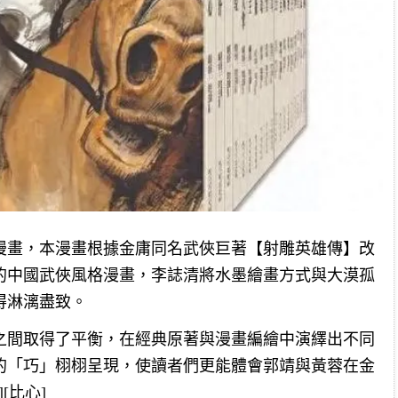
漫畫，本漫畫根據金庸同名武俠巨著【射雕英雄傳】改
的中國武俠風格漫畫，李誌清將水墨繪畫方式與大漠孤
得淋漓盡致。
之間取得了平衡，在經典原著與漫畫編繪中演繹出不同
的「巧」栩栩呈現，使讀者們更能體會郭靖與黃蓉在金
[比心]