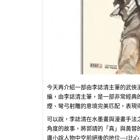
今天再介紹一部由李誌清主筆的武俠
編，由李誌清主筆，是一部非常經典
煙、彎弓射雕的意境完美匹配，表現
可以說，李誌清在水墨畫與漫畫手法
角度的故事，將郭靖的「真」與黃蓉
庸小說人物中空前絕後的地位~~[比心]