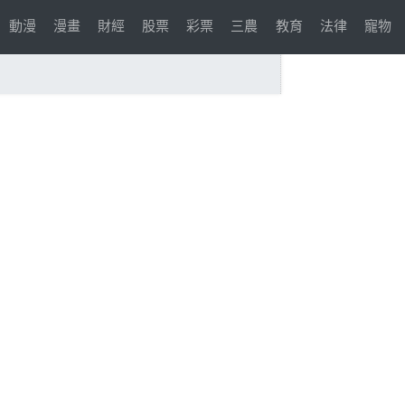
動漫
漫畫
財經
股票
彩票
三農
教育
法律
寵物