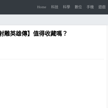
Home
科技
科學
數位
手機
遊戲
射雕英雄傳】值得收藏嗎？